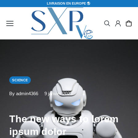
L
I
V
R
A
I
S
O
N
E
N
E
U
R
O
P
E

SCIENCE
By admin4366
9 janvier 2023
The new ways to lorem
ipsum dolor