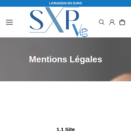
L
I
V
R
A
I
S
O
N
E
N
E
U
R
O
P
Mentions Légales
1.1 Site