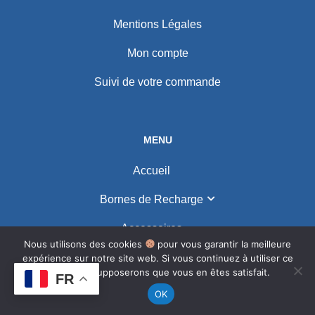
Mentions Légales
Mon compte
Suivi de votre commande
MENU
Accueil
Bornes de Recharge
Accessoires
Nous utilisons des cookies
pour vous garantir la meilleure
Contact
expérience sur notre site web. Si vous continuez à utiliser ce
site, nous supposerons que vous en êtes satisfait.
FR
OK
NEWSLETTER