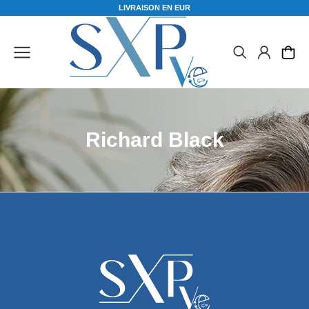
L
I
V
R
A
I
S
O
N
E
N
E
U
R
O
Richard Black