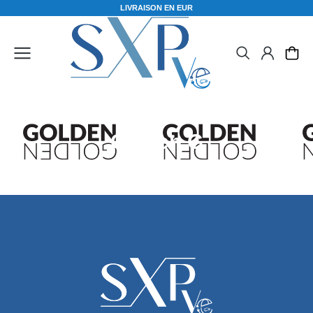
L
I
V
R
A
I
S
O
N
E
N
E
U
R
O
Golden G