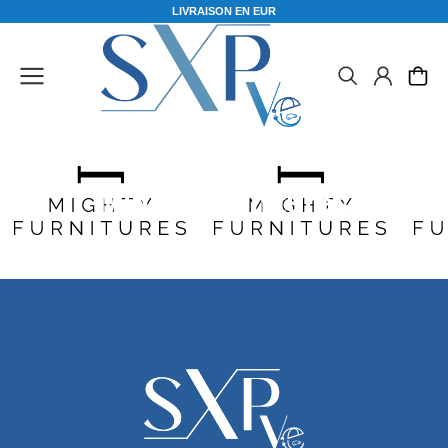
L
I
V
R
A
I
S
O
N
E
N
E
U
R
O
Mighty Furnitures