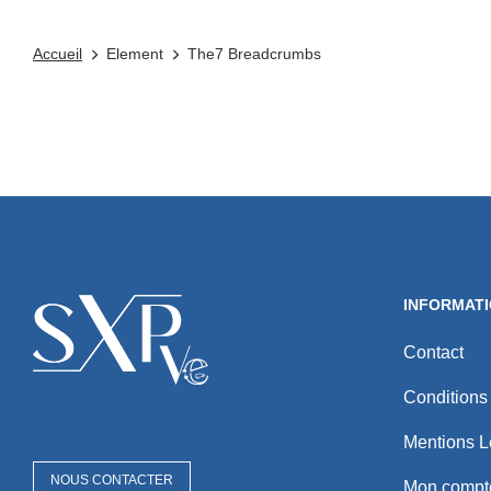
Accueil
Element
The7 Breadcrumbs
Vous êtes ici :
INFORMAT
Contact
Conditions
Mentions L
NOUS CONTACTER
Mon compt