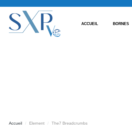
ACCUEIL
BORNES
Accueil
Element
The7 Breadcrumbs
Vous êtes ici :