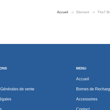
Accueil
Element
The7 B
Vous êtes ici :
IONS
MENU
Accueil
 Générales de vente
Bornes de Rechar
égales
Accessoires
e
Contact