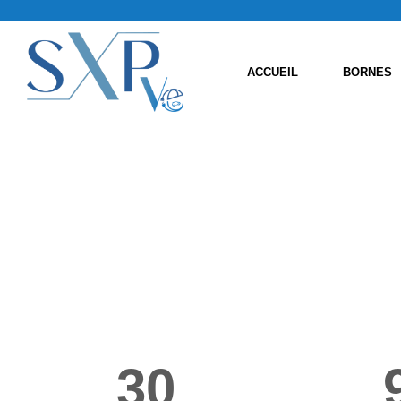
ACCUEIL
BORNES
30