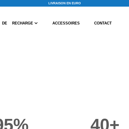
L
I
V
R
A
I
S
O
N
E
N
E
U
R
O
P
E
 DE RECHARGE
ACCESSOIRES
CONTACT
Counter
95
%
40
+