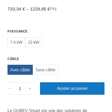
733,34
€
–
1229,95
€
TTC
PUISSANCE
7.4 kW
22 kW
CÂBLE
Avec câble
Sans câble
﹣
﹢
Ajouter au panier
Le QUBEV Smart est une des solutions de